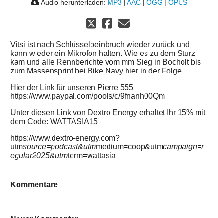
Audio herunterladen:
MP3
|
AAC
|
OGG
|
OPUS
Vitsi ist nach Schlüsselbeinbruch wieder zurück und
kann wieder ein Mikrofon halten. Wie es zu dem Sturz
kam und alle Rennberichte vom mm Sieg in Bocholt bis
zum Massensprint bei Bike Navy hier in der Folge…
Hier der Link für unseren Pierre 555
https://www.paypal.com/pools/c/9fnanh00Qm
Unter diesen Link von Dextro Energy erhaltet Ihr 15% mit
dem Code: WATTASIA15
https://www.dextro-energy.com?
utm
source=podcast&utm
medium=coop&utm
campaign=r
egular2025&utm
term=wattasia
Kommentare