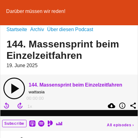
Darüber müssen wir reden!
Startseite
Archiv
Über diesen Podcast
144. Massensprint beim
Einzelzeitfahren
19. June 2025
144. Massensprint beim Einzelzeitfahren
wattasia
00:00:00
Subscribe
All episodes
›