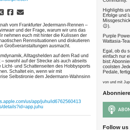
Community.
Highlights un
Erfolge und 
Missgeschic
autnah vom Frankfurter Jedermann-Rennen –
😉).
lwirrwarr und der Frage, warum wir uns das
ir nehmen euch mit hinter die Kulissen der
Purple Power
 chaotischen Rennsituationen und diskutieren
Wattasia-Tea
 an Großveranstaltungen ausmacht.
Egal, ob du s
mdynamik, Alltagshelden auf dem Rad und
einfach nur e
– sowohl auf der Strecke als auch abseits
bist: Abonnie
ie Licht- und Schattenseiten des Hobbysports
coolsten Jed
en. Schaltet ein, wenn wir mit
Pedale, fertig
Prise Selbstironie dem Jedermann-Wahnsinn
von und mit Jup
Abonnier
pps.apple.com/us/app/juhu/id6762560413
s/details?id=app.juhu
Follow us