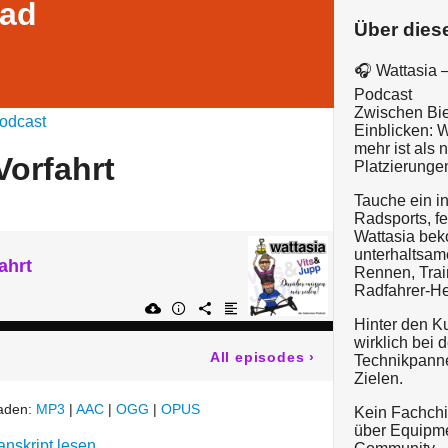
rad
Über dies
🎧 Wattasia 
Podcast
Zwischen Bier
odcast
Einblicken:
mehr ist als 
Vorfahrt
Platzierunge
Tauche ein in
Radsports, fe
Wattasia be
unterhaltsam
ahrt
Rennen, Trai
Radfahrer-He
Hinter den Ku
wirklich bei
All episodes
›
Technikpanne
Zielen.
laden:
MP3
|
AAC
|
OGG
|
OPUS
Kein Fachchi
über Equipme
anskript lesen