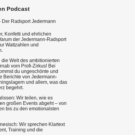
en Podcast
– Der Radsport Jedermann
, Konfetti und ehrlichen
 Warum der Jedermann-Radsport
nur Wattzahlen und
n.
 die Welt des ambitionierten
rnab vom Profi-Zirkus! Bei
kommst du ungeschönte und
e Berichte von Jedermann-
ningslagern und allem, was das
rz begehrt.
lissen: Wir teilen, wie es
 den großen Events abgeht – von
n bis zu den emotionalsten
nesisch: Wir sprechen Klartext
nt, Training und die