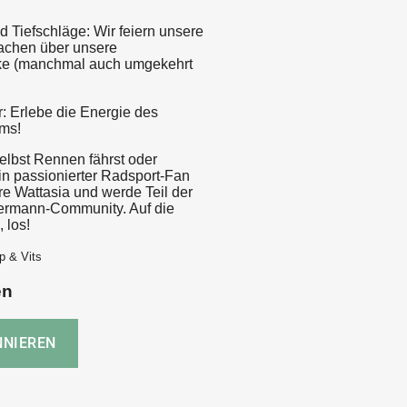
d Tiefschläge: Wir feiern unsere
lachen über unsere
ke (manchmal auch umgekehrt
: Erlebe die Energie des
ms!
elbst Rennen fährst oder
in passionierter Radsport-Fan
re Wattasia und werde Teil der
ermann-Community. Auf die
, los!
p & Vits
en