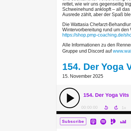
rettet, wie wir uns gegenseitig tr
Schweinehund anklopft – all das 
Ausrede zählt, aber der Spaß bleib
Die Wattasia Chefarzt-Behandlu
Wintervorbereitung rund um den W
https://shop.pmp-coaching.de/sho
Alle Informationen zu den Rennen
Gruppe und Discord auf
www.wat
154. Der Yoga V
15. November 2025
154. Der Yoga Vits
00:00:00
Subscribe