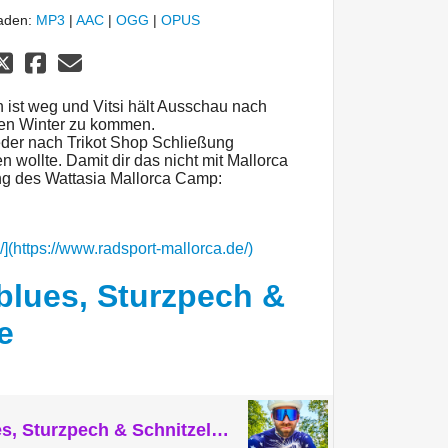
laden:
MP3
|
AAC
|
OGG
|
OPUS
n ist weg und Vitsi hält Ausschau nach
den Winter zu kommen.
ieder nach Trikot Shop Schließung
n wollte. Damit dir das nicht mit Mallorca
ung des Wattasia Mallorca Camp:
/](https://www.radsport-mallorca.de/)
lues, Sturzpech &
e
153. Novemberblues, Sturzpech & Schnitzelträume