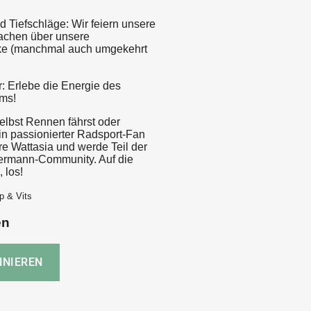
d Tiefschläge: Wir feiern unsere
lachen über unsere
ke (manchmal auch umgekehrt
: Erlebe die Energie des
ms!
elbst Rennen fährst oder
in passionierter Radsport-Fan
re Wattasia und werde Teil der
ermann-Community. Auf die
, los!
p & Vits
en