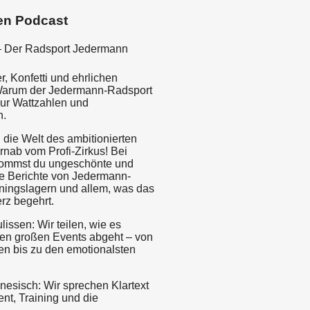
en Podcast
– Der Radsport Jedermann
, Konfetti und ehrlichen
 Warum der Jedermann-Radsport
nur Wattzahlen und
n.
 die Welt des ambitionierten
rnab vom Profi-Zirkus! Bei
kommst du ungeschönte und
e Berichte von Jedermann-
ningslagern und allem, was das
rz begehrt.
lissen: Wir teilen, wie es
 den großen Events abgeht – von
n bis zu den emotionalsten
nesisch: Wir sprechen Klartext
nt, Training und die