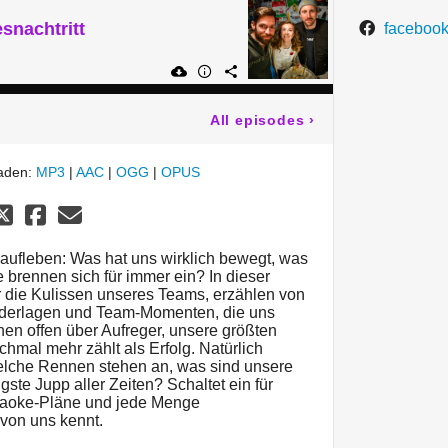
snachtritt
facebook
All episodes
›
laden:
MP3
|
AAC
|
OGG
|
OPUS
aufleben: Was hat uns wirklich bewegt, was
brennen sich für immer ein? In dieser
r die Kulissen unseres Teams, erzählen von
iederlagen und Team-Momenten, die uns
n offen über Aufreger, unsere größten
mal mehr zählt als Erfolg. Natürlich
elche Rennen stehen an, was sind unsere
gste Jupp aller Zeiten? Schaltet ein für
araoke-Pläne und jede Menge
 von uns kennt.