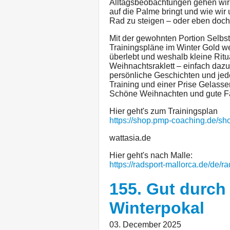
Alltagsbeobachtungen gehen wir d
auf die Palme bringt und wie wir
Rad zu steigen – oder eben doch 
Mit der gewohnten Portion Selbsti
Trainingspläne im Winter Gold w
überlebt und weshalb kleine Rit
Weihnachtsraklett – einfach dazu
persönliche Geschichten und jed
Training und einer Prise Gelasse
Schöne Weihnachten und gute Fa
Hier geht's zum Trainingsplan
https://shop.pmp-coaching.de/sho
wattasia.de
Hier geht's nach Malle:
https://radsport-mallorca.de/de/r
155. Gut durch
Winterpokal
03. December 2025