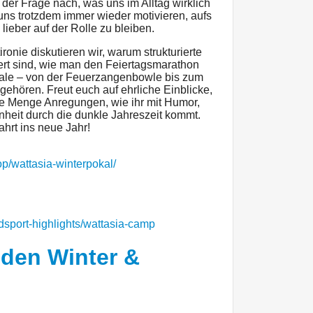
er Frage nach, was uns im Alltag wirklich
 uns trotzdem immer wieder motivieren, aufs
lieber auf der Rolle zu bleiben.
ronie diskutieren wir, warum strukturierte
ert sind, wie man den Feiertagsmarathon
uale – von der Feuerzangenbowle bis zum
gehören. Freut euch auf ehrliche Einblicke,
e Menge Anregungen, wie ihr mit Humor,
nheit durch die dunkle Jahreszeit kommt.
hrt ins neue Jahr!
p/wattasia-winterpokal/
adsport-highlights/wattasia-camp
 den Winter &