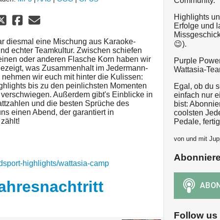
Community.
Highlights un
Erfolge und 
Missgeschic
ar diesmal eine Mischung aus Karaoke-
😉).
nd echter Teamkultur. Zwischen schiefen
 einen oder anderen Flasche Korn haben wir
Purple Power
h gezeigt, was Zusammenhalt im Jedermann-
Wattasia-Tea
 nehmen wir euch mit hinter die Kulissen:
ghlights bis zu den peinlichsten Momenten
Egal, ob du s
s verschwiegen. Außerdem gibt's Einblicke in
einfach nur e
attzahlen und die besten Sprüche des
bist: Abonnie
uns einen Abend, der garantiert in
coolsten Jed
zählt!
Pedale, fertig
von und mit Jup
Abonnier
adsport-highlights/wattasia-camp
ahresnachtritt
Follow us