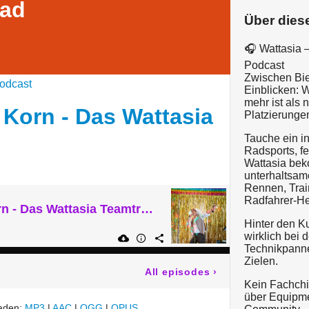
rad
Über dies
🎧 Wattasia 
Podcast
Zwischen Bier
odcast
Einblicken:
mehr ist als 
 Korn - Das Wattasia
Platzierunge
Tauche ein in
Radsports, fe
Wattasia be
unterhaltsam
Rennen, Trai
Radfahrer-He
158. Karaoke & Korn - Das Wattasia Teamtreffen
Hinter den Ku
wirklich bei
Technikpanne
Zielen.
All episodes
›
Kein Fachchi
über Equipme
laden:
MP3
|
AAC
|
OGG
|
OPUS