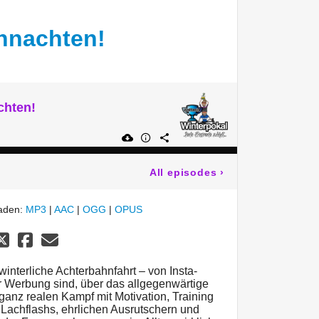
hnachten!
chten!
All episodes
›
laden:
MP3
|
AAC
|
OGG
|
OPUS
interliche Achterbahnfahrt – von Insta-
r Werbung sind, über das allgegenwärtige
 ganz realen Kampf mit Motivation, Training
Lachflashs, ehrlichen Ausrutschern und